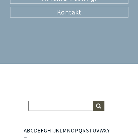
Kontakt
A
B
C
D
E
F
G
H
I
J
K
L
M
N
O
P
Q
R
S
T
U
V
W
X
Y