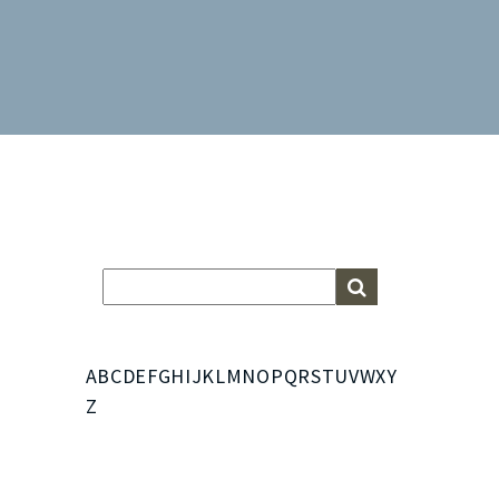
A
B
C
D
E
F
G
H
I
J
K
L
M
N
O
P
Q
R
S
T
U
V
W
X
Y
Z