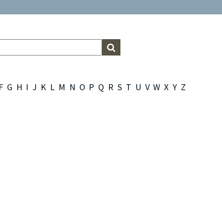
F
G
H
I
J
K
L
M
N
O
P
Q
R
S
T
U
V
W
X
Y
Z