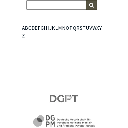
A
B
C
D
E
F
G
H
I
J
K
L
M
N
O
P
Q
R
S
T
U
V
W
X
Y
Z