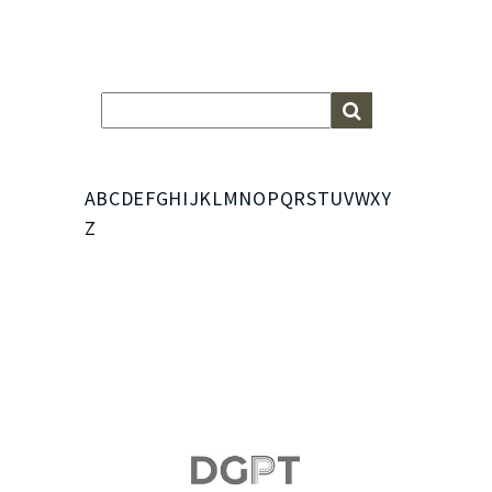
A
B
C
D
E
F
G
H
I
J
K
L
M
N
O
P
Q
R
S
T
U
V
W
X
Y
Z