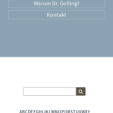
Warum Dr. Golling?
Kontakt
A
B
C
D
E
F
G
H
I
J
K
L
M
N
O
P
Q
R
S
T
U
V
W
X
Y