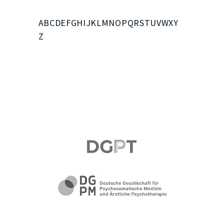
A
B
C
D
E
F
G
H
I
J
K
L
M
N
O
P
Q
R
S
T
U
V
W
X
Y
Z