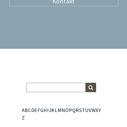
Kontakt
A
B
C
D
E
F
G
H
I
J
K
L
M
N
O
P
Q
R
S
T
U
V
W
X
Y
Z