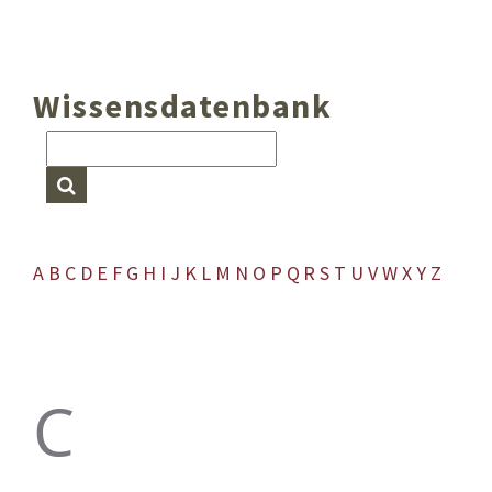
Wissensdatenbank
A
B
C
D
E
F
G
H
I
J
K
L
M
N
O
P
Q
R
S
T
U
V
W
X
Y
Z
C