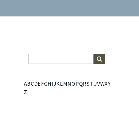
A
B
C
D
E
F
G
H
I
J
K
L
M
N
O
P
Q
R
S
T
U
V
W
X
Y
Z