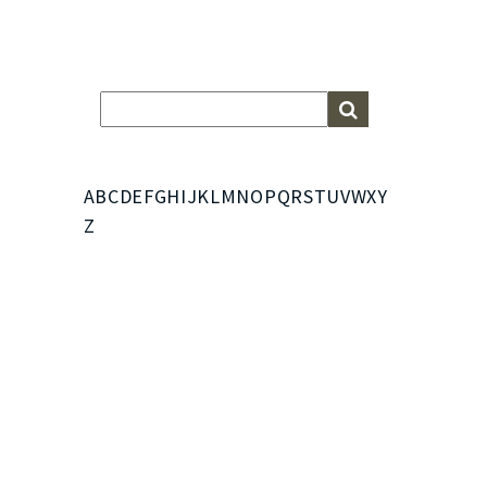
A
B
C
D
E
F
G
H
I
J
K
L
M
N
O
P
Q
R
S
T
U
V
W
X
Y
Z