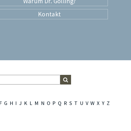
Warum Dr. Golling?
Kontakt
F
G
H
I
J
K
L
M
N
O
P
Q
R
S
T
U
V
W
X
Y
Z