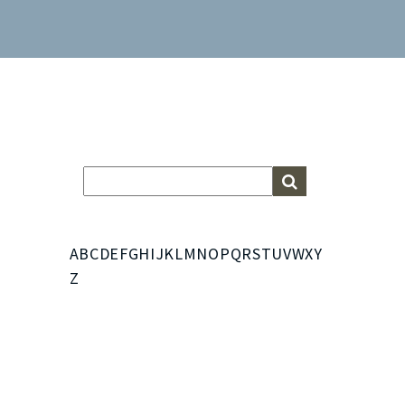
A
B
C
D
E
F
G
H
I
J
K
L
M
N
O
P
Q
R
S
T
U
V
W
X
Y
Z