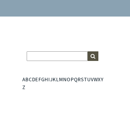
A
B
C
D
E
F
G
H
I
J
K
L
M
N
O
P
Q
R
S
T
U
V
W
X
Y
Z