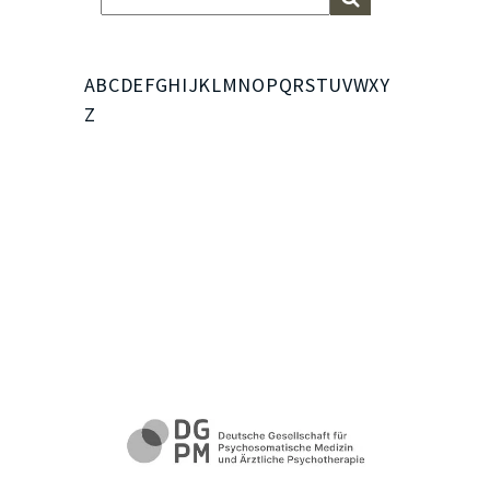
A
B
C
D
E
F
G
H
I
J
K
L
M
N
O
P
Q
R
S
T
U
V
W
X
Y
Z