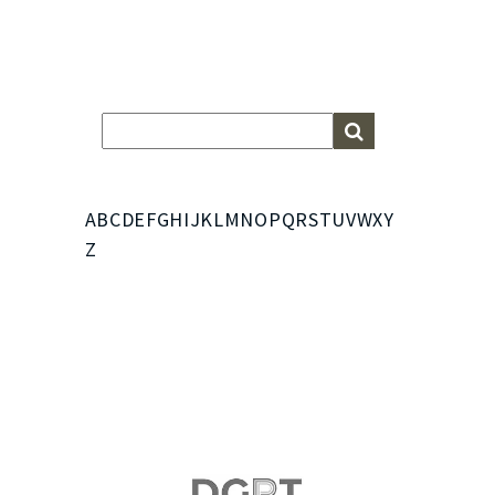
A
B
C
D
E
F
G
H
I
J
K
L
M
N
O
P
Q
R
S
T
U
V
W
X
Y
Z