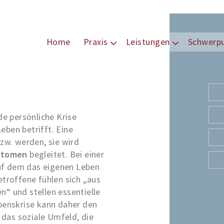
Home
Praxis
Leistungen
Schwerp
e persönliche Krise
eben betrifft. Eine
bzw. werden, sie wird
ptomen
begleitet. Bei einer
uf dem das eigenen Leben
etroffene fühlen sich „aus
n“ und stellen essentielle
ebenskrise kann daher den
, das soziale Umfeld, die