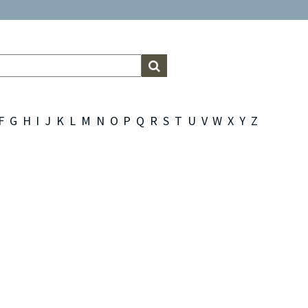
F
G
H
I
J
K
L
M
N
O
P
Q
R
S
T
U
V
W
X
Y
Z