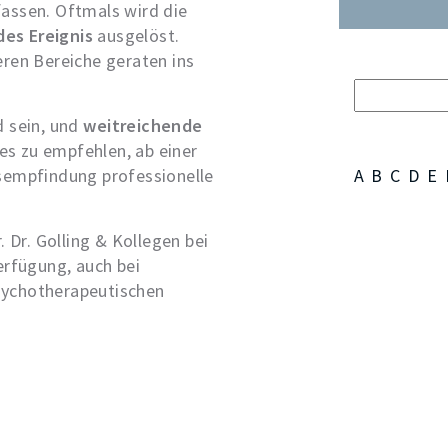
assen. Oftmals wird die
es Ereignis
ausgelöst.
eren Bereiche geraten ins
d sein, und
weitreichende
es zu empfehlen, ab einer
sempfindung professionelle
A
B
C
D
E
 Dr. Golling & Kollegen bei
erfügung, auch bei
sychotherapeutischen