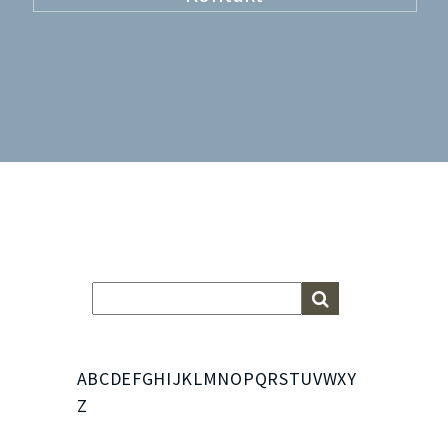
A
B
C
D
E
F
G
H
I
J
K
L
M
N
O
P
Q
R
S
T
U
V
W
X
Y
Z