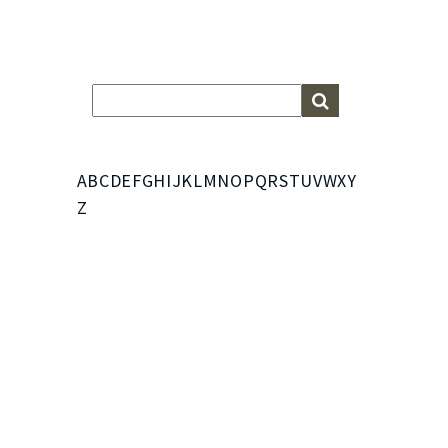
A
B
C
D
E
F
G
H
I
J
K
L
M
N
O
P
Q
R
S
T
U
V
W
X
Y
Z